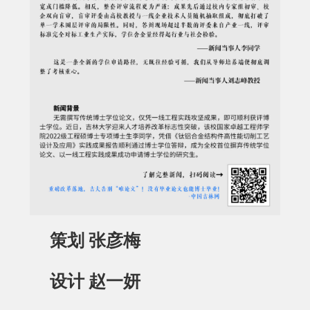
策划 张彦梅
设计 赵一妍