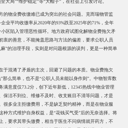
全大局”“维护稳定”等“大帽子”，在社会上引发讨论。
的物业费收缴难已成为突出的社会问题。克而瑞物管监
企业平均收缴率从2020年的93%跌至2025年的71%，全年
部分小区陷入管理恶性循环。地方政府试图化解物业费拖欠矛
初衷的善意，不能掩盖思路与方法的偏差，要求公职人员
乱麻”的治理手段，实则是对问题根源的误判，更是一种简单
于混淆了矛盾的主次，回避了问题的本质。物业费拖欠
钱”那么简单，也不是“公职人员未能以身作则”。中物智库数
务满意度仅73.2分，创下近年新低，12345热线中物业管理
、保洁不到位、维修不及时、收支账目不清等问题，才是
。很多业主拒缴费用，不是缺乏契约精神，而是在物业服
这种方式维护自身权益，是“花钱买气受”后的无奈选择。将
上，要求其带头缴费，相当于医生不问病情就开药方，不