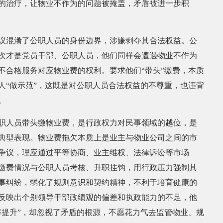
的治疗，让物业不作为的问题被掩盖，矛盾被进一步积
混淆了公职人员的身份边界，涉嫌剥夺其合法权益。公
次才是党员干部、公职人员，他们同样会遭遇物业不作为
不合格服务对应物业费的权利。要求他们“带头”缴费，本质
人“做示范”，这既是对公职人员合法权益的不尊重，也违背
。
人员带头缴物业费，是行政权力对民事领域的越位，是
典型表现。物业费拖欠本质上是业主与物业公司之间的市
争议，理应通过平等协商、业主维权、法律诉讼等市场
缴费情况与公职人员考核、升职挂钩，用行政压力强制其
事纠纷，弱化了规则意识和契约精神，不利于培育健康的
反映出个别领导干部政绩观的偏差和执政能力的不足，他
率提升”，却忽视了矛盾的根源，不愿花力气去监管物业、规