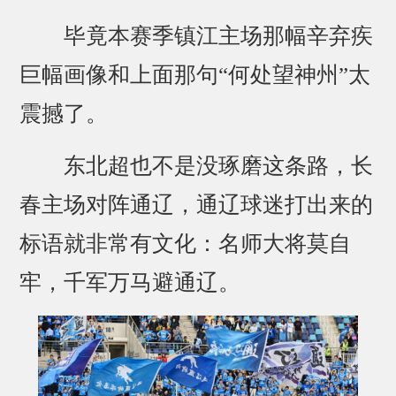
毕竟本赛季镇江主场那幅辛弃疾
巨幅画像和上面那句“何处望神州”太
震撼了。
东北超也不是没琢磨这条路，长
春主场对阵通辽，通辽球迷打出来的
标语就非常有文化：名师大将莫自
牢，千军万马避通辽。