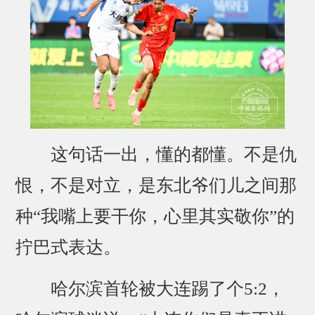
这句话一出，懂的都懂。不是仇
恨，不是对立，是东北爷们儿之间那
种“我嘴上要干你，心里其实敬你”的
拧巴式表达。
哈尔滨首轮被大连踢了个5:2，