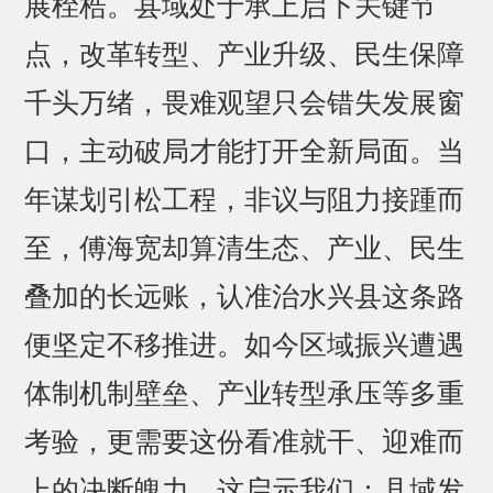
展桎梏。县域处于承上启下关键节
点，改革转型、产业升级、民生保障
千头万绪，畏难观望只会错失发展窗
口，主动破局才能打开全新局面。当
年谋划引松工程，非议与阻力接踵而
至，傅海宽却算清生态、产业、民生
叠加的长远账，认准治水兴县这条路
便坚定不移推进。如今区域振兴遭遇
体制机制壁垒、产业转型承压等多重
考验，更需要这份看准就干、迎难而
上的决断魄力。这启示我们：县域发