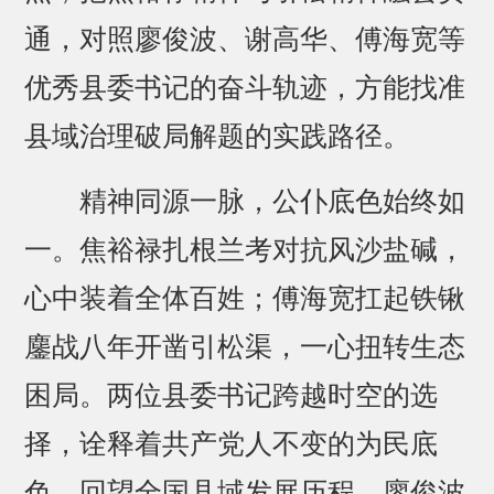
通，对照廖俊波、谢高华、傅海宽等
优秀县委书记的奋斗轨迹，方能找准
县域治理破局解题的实践路径。
精神同源一脉，公仆底色始终如
一。焦裕禄扎根兰考对抗风沙盐碱，
心中装着全体百姓；傅海宽扛起铁锹
鏖战八年开凿引松渠，一心扭转生态
困局。两位县委书记跨越时空的选
择，诠释着共产党人不变的为民底
色。回望全国县域发展历程，廖俊波