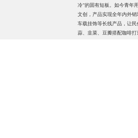
冷”的固有短板。如今青年
文创，产品实现全年内外销
车载挂饰等长线产品，让民
蒜、韭菜、豆瓣搭配咖啡打
打卡IP。青年擅长把单一
矩阵，实现从“假日一次性
产业增量。
青年创意兼具民生温度与
于重资产传统行业，指尖手
室、一套线上渠道即可完成
手工衍生图纸定制、线下体
理人定期入驻，让小众手作
饰品、非遗编织兼顾主业增
在校生、职场副业群体，也