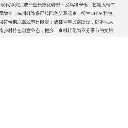
用现代审美完成产业长效化转型：义乌将宋锦工艺融入端午
双增长；杭州打造多巴胺配色艾草花束，衍生DIY材料包、
俗符号彻底摆脱节日限定；成都青年另辟蹊径，以本地大
造乡村特色创意业态，把乡土食材转化为不分季节的文旅
节俗符号拆解为可日常消费、可跨境传播、可持续迭代的产品
消费”向“全年常态化经营”的跨越，让传统文化资源稳定转化
产业韧性，为稳就业、促增收开辟低门槛新赛道。不同
作、创意市集、轻量文创无需大额投入，一人、一间工作
创业闭环。山东泰安拼豆工坊聚集大批青年从业者，微小
验多元副业；银川打造全国匠人流动“好市集”，各地创意主
走出地域局限；潍坊凤溪地夜市集聚年轻原创摊主，手绘
收与精神满足。“创意经济”灵活适配青年就业特点，既适配
为返乡青年、自由创作者提供稳定收入来源，微小创意业