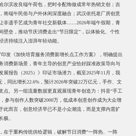
尔滨改良端午荷包，把时令配饰做成常年热销文创；吉
，将端午民俗与户外休闲深度融合；武汉依托老厂房创意
让非遗手艺成为青年社交新载体……2026年端午假期，青
间壁垒，推动节庆消费走出“节日限定”，以体验化、个性
经济持续注入澎湃年轻动能。
印发《加快培育服务消费新增长点工作方案》，明确提出
务消费新场景，青年主导的创意产业恰好踩准政策导向与
展报告（2025）》印证市场潜力，截至2025年11月，我
元，同比增长22.6%，预计2026年突破22万亿元，手作、文
支点。另一组流量数据更直观展现青年创造力：抖音“手工
亿次，参与创作人数突破2000万，低成本创意创作成为大众增
于此而言，创意经济早已不是小众潮流，而是支撑内需扩
长极。
在于重构传统供给逻辑，破解节日消费“一阵热、一阵