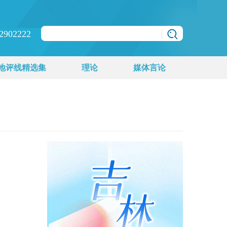
2902222
地评线精选集
理论
媒体言论