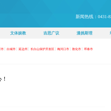
新闻热线：
0431-8
文体娱教
吉思广议
漫挑斯理
心！