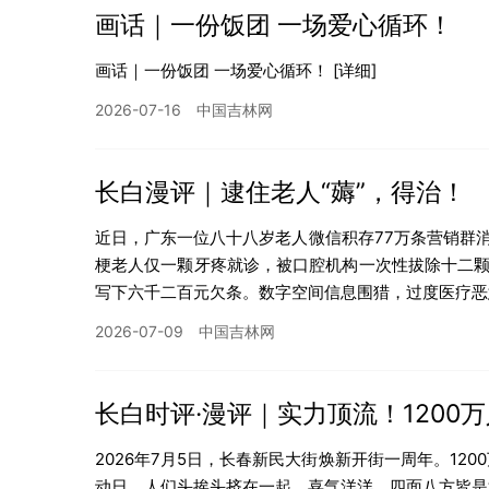
画话｜一份饭团 一场爱心循环！
画话｜一份饭团 一场爱心循环！
[详细]
2026-07-16
中国吉林网
长白漫评｜逮住老人“薅”，得治！
近日，广东一位八十八岁老人微信积存77万条营销群
梗老人仅一颗牙疼就诊，被口腔机构一次性拔除十二
写下六千二百元欠条。数字空间信息围猎，过度医疗恶
2026-07-09
中国吉林网
长白时评·漫评｜实力顶流！1200
2026年7月5日，长春新民大街焕新开街一周年。12
动日，人们头挨头挤在一起，喜气洋洋，四面八方皆