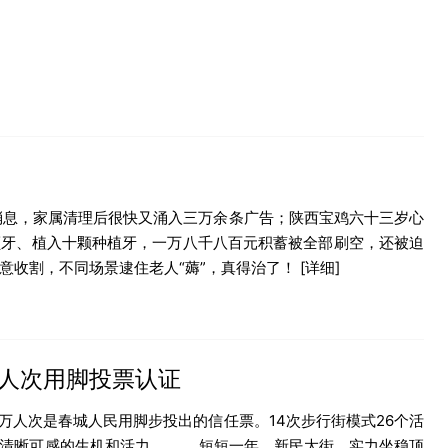
消息，家属清理后很快又涌入三万余条广告；陕西宝鸡六十三岁心
颗牙、植入十颗种植牙，一万八千八百元积蓄被全部刷空，还被迫
意收割，不同场景逮住老人“薅”，真得治了！
[详细]
万人次用脚投票认证
00万人次是春城人民用脚步投出的信任票。14次步行街模式26个活
是清晰可感的生机和活力。 短短一年，新民大街，实力坐稳顶